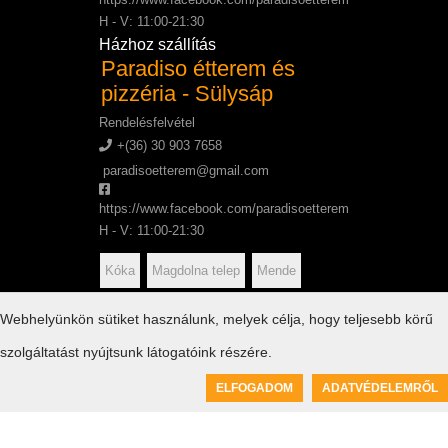
H - V: 11:00-21:30
Házhoz szállítás
Paradiso étterem és
pizzéria - Sülysáp
Rendelésfelvétel
+(36) 30 903 7658
paradisoetterem@gmail.com
https://www.facebook.com/paradisoetterem
H - V: 11:00-21:30
Kóka
Magdolna telep
Mende
Sülysáp
Tápiószecső
Úri
Webhelyünkön sütiket használunk, melyek célja, hogy teljesebb körű
szolgáltatást nyújtsunk látogatóink részére.
0
ELFOGADOM
ADATVÉDELEMRŐL
Kosár üres
Tudnivalók
Bankkártyás ügyintézés
H - P: 10:00 - 17:00
Oldaltérkép