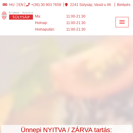
HU
EN
+(36) 30 903 7658
2241 Sülysáp, Vasút u 46
Belépés
Ma:
11:00-21:30
Holnap:
11:00-21:30
Holnapután:
11:00-21:30
Ünnepi NYITVA / ZÁRVA tartás: