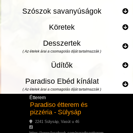
Szószok savanyúságok
Köretek
Desszertek
( Az ételek árai a csomagolás díját tartalmazzák )
Üdítők
Paradiso Ebéd kínálat
( Az ételek árai a csomagolás díját tartalmazzák )
Étterem
Paradiso étterem és
pizzéria - Sülysáp
2241 Sülysáp, Vasút u 46
https://www.facebook.com/paradisoetterem