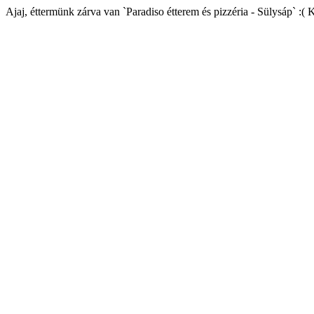
Ajaj, éttermünk zárva van `Paradiso étterem és pizzéria - Sülysáp` :( 