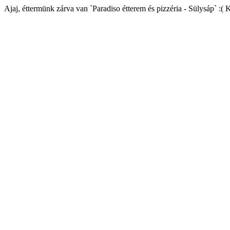
Ajaj, éttermünk zárva van `Paradiso étterem és pizzéria - Sülysáp` :( 