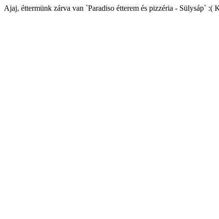
Ajaj, éttermünk zárva van `Paradiso étterem és pizzéria - Sülysáp` :( 