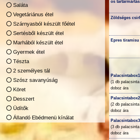
os tartármártás
Saláta
Vegetáriánus étel
Zöldséges csirk
Szárnyasból készült főétel
Sertésből készült étel
Epres tiramisu
Marhából készült étel
Gyermek étel
Tészta
2 személyes tál
Palacsintabox
Szósz savanyúság
(1 db palacsinta
doboz ára
Köret
Palacsintabox
Desszert
(2 db palacsinta
Üdítők
doboz ára
Állandó Ebédmenü kínálat
Palacsintabox
(3 db palacsinta
doboz ára