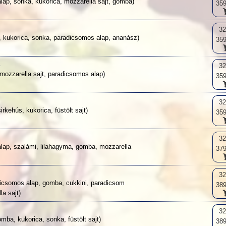
lap, sonka, kukorica, mozzarella sajt, gomba)
359
3
t, kukorica, sonka, paradicsomos alap, ananász)
359
a
3
 mozzarella sajt, paradicsomos alap)
359
3
sirkehús, kukorica, füstölt sajt)
359
3
lap, szalámi, lilahagyma, gomba, mozzarella
379
3
dicsomos alap, gomba, cukkini, paradicsom
389
la sajt)
3
gomba, kukorica, sonka, füstölt sajt)
389