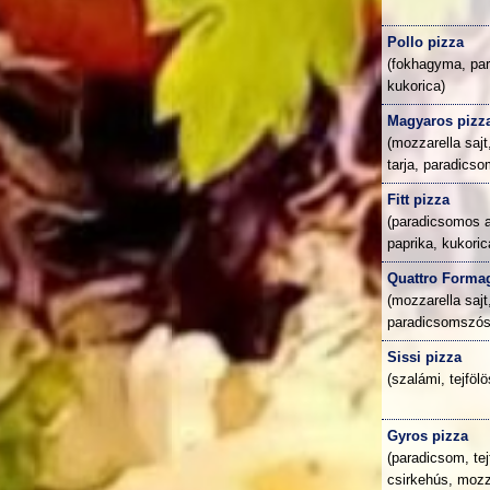
Pollo pizza
(fokhagyma, par
kukorica)
Magyaros pizz
(mozzarella saj
tarja, paradicso
Fitt pizza
(paradicsomos al
paprika, kukoric
Quattro Formag
(mozzarella sajt
paradicsomszós
Sissi pizza
(szalámi, tejföl
Gyros pizza
(paradicsom, te
csirkehús, mozza