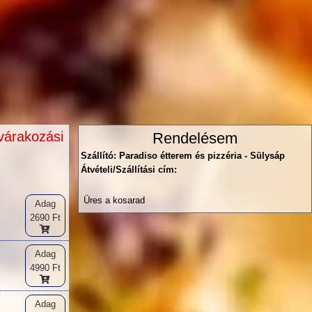
várakozási
Rendelésem
Szállító: Paradiso étterem és pizzéria - Sülysáp
Átvételi/Szállítási cím:
Üres a kosarad
Adag
2690 Ft
Adag
4990 Ft
Adag