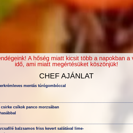
ndégeink! A hőség miatt kicsit több a napokban a 
idő, ami miatt megértésüket köszönjük!
CHEF AJÁNLAT
perkrémleves mentás túrógombóccal
 csirke csíkok panco morzsában
hasábbal
csafilé balzsamos friss kevert salátával lime-