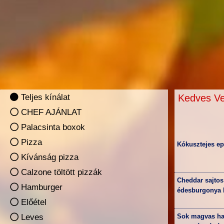
Teljes kínálat
Kedves Ve
CHEF AJÁNLAT
Palacsinta boxok
Pizza
Kókusztejes e
Kívánság pizza
Calzone töltött pizzák
Cheddar sajtos
Hamburger
édesburgonya 
Előétel
Leves
Sok magvas har