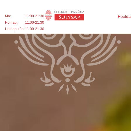
Ma:
11:00-21:30
Főolda
Holnap:
11:00-21:30
Holnapután:
11:00-21:30