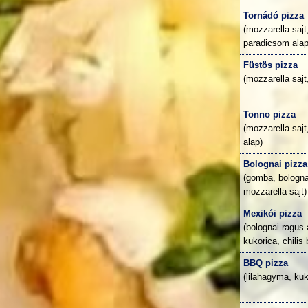
Tornádó pizza
(mozzarella sajt
paradicsom alap
Füstös pizza
(mozzarella saj
Tonno pizza
(mozzarella saj
alap)
Bolognai pizza
(gomba, bologna
mozzarella sajt)
Mexikói pizza
(bolognai ragus 
kukorica, chilis
BBQ pizza
(lilahagyma, kuk