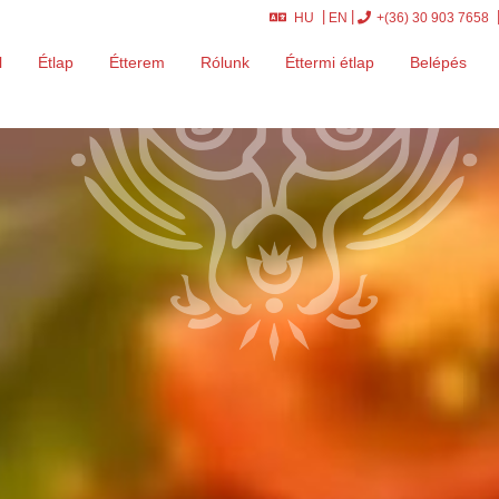
HU
EN
+(36) 30 903 7658
l
Étlap
Étterem
Rólunk
Éttermi étlap
Belépés