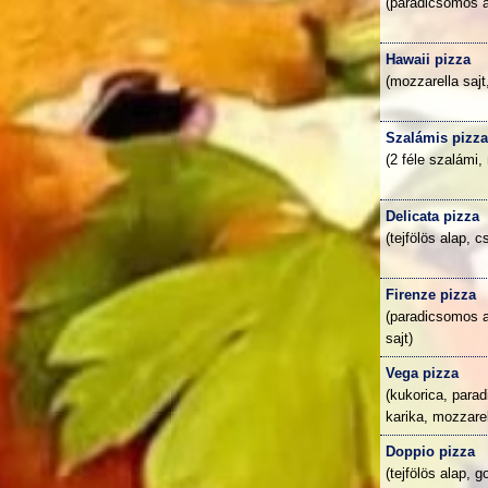
(paradicsomos a
Hawaii pizza
(mozzarella saj
Szalámis pizz
(2 féle szalámi,
Delicata pizza
(tejfölös alap, c
Firenze pizza
(paradicsomos a
sajt)
Vega pizza
(kukorica, para
karika, mozzarel
Doppio pizza
(tejfölös alap, 