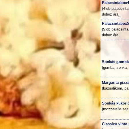
Palacsintabox
(4 db palacsinta
doboz ára_
Palacsintabox
(5 db palacsinta
doboz ára
Sonkás gombá
(gomba, sonka, 
Margarita pizz
(bazsalikom, pa
Sonkás kukoric
(mozzarella saj
Classico vinto