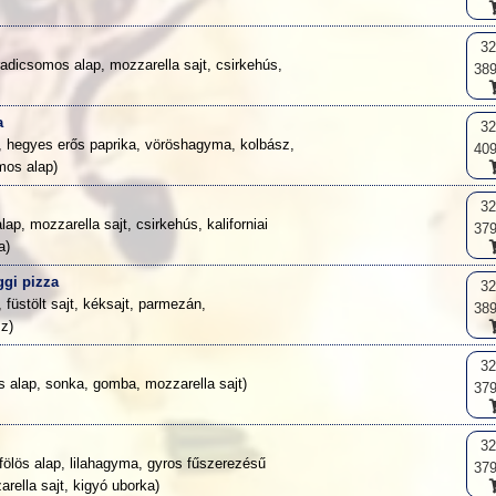
3
adicsomos alap, mozzarella sajt, csirkehús,
389
a
3
t, hegyes erős paprika, vöröshagyma, kolbász,
409
mos alap)
3
ap, mozzarella sajt, csirkehús, kaliforniai
379
a)
gi pizza
3
, füstölt sajt, kéksajt, parmezán,
389
z)
3
ös alap, sonka, gomba, mozzarella sajt)
379
3
jfölös alap, lilahagyma, gyros fűszerezésű
379
rella sajt, kigyó uborka)