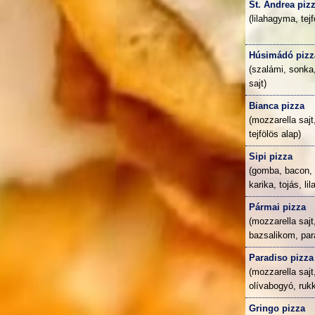
St. Andrea piz
(lilahagyma, tejf
Húsimádó pizz
(szalámi, sonka
sajt)
Bianca pizza
(mozzarella sajt
tejfölös alap)
Sipi pizza
(gomba, bacon, 
karika, tojás, l
Pármai pizza
(mozzarella sajt
bazsalikom, par
Paradiso pizza
(mozzarella saj
olívabogyó, ruk
Gringo pizza