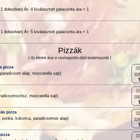
4
 1 dobozban) Ár: 4 kiválasztott palacsinta ára + 1
5
 1 dobozban) Ár: 5 kiválasztott palacsinta ára + 1
Pizzák
( Az ételek árai a csomagolás díját tartalmazzák )
s pizza
3
paradicsom alap, mozzarella sajt)
309
a
3
radicsomszósz, mozzarella sajt)
299
ás pizza
3
t, sonka, kukorica, paradicsomos alap)
329
 pizza
3