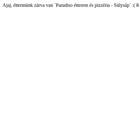
Ajaj, éttermünk zárva van `Paradiso étterem és pizzéria - Sülysáp` :( 