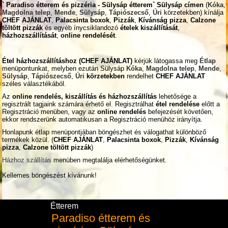
` Paradiso étterem és pizzéria - Sülysáp étterem` Sülysáp címen
(
Kóka
,
Magdolna telep
,
Mende
,
Sülysáp
,
Tápiószecső
,
Úri
körzetekben) kínálja
CHEF AJÁNLAT
,
Palacsinta boxok
,
Pizzák
,
Kívánság pizza
,
Calzone
töltött pizzák
és egyéb ínycsiklandozó
ételek
kiszállítását
,
házhozszállítását
,
online rendelését
.
Étel házhozszállításhoz (CHEF AJÁNLAT)
kérjük látogassa meg
Étlap
menüpontunkat, melyben ezután Sülysáp
Kóka
,
Magdolna telep
,
Mende
,
Sülysáp
,
Tápiószecső
,
Úri
körzetekben
rendelhet
CHEF AJÁNLAT
széles választékából.
Az
online rendelés, kiszállítás és házhozszállítás
lehetősége a
regisztrált tagjaink számára érhető el. Regisztrálhat
étel rendelése
előtt a
Regisztráció menüben, vagy az
online rendelés
befejezését követően,
ekkor rendszerünk automatikusan a Regisztráció menühöz irányítja.
Honlapunk étlap menüpontjában böngészhet és válogathat különböző
termékek közül. (
CHEF AJÁNLAT
,
Palacsinta boxok
,
Pizzák
,
Kívánság
pizza
,
Calzone töltött pizzák
)
Házhoz szállítás
menüben megtalálja elérhetőségünket.
Kellemes böngészést kívánunk!
Étterem
Paradiso étterem és