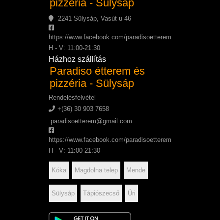
pizzéria - Sülysáp
2241 Sülysáp, Vasút u 46
https://www.facebook.com/paradisoetterem
H - V: 11:00-21:30
Házhoz szállítás
Paradiso étterem és
pizzéria - Sülysáp
Rendelésfelvétel
+(36) 30 903 7658
paradisoetterem@gmail.com
https://www.facebook.com/paradisoetterem
H - V: 11:00-21:30
Kóka
Magdolna telep
Mende
Sülysáp
Tápiószecső
Úri