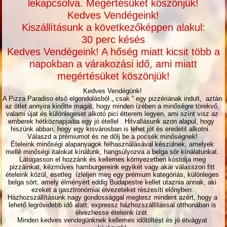
lekapcsolva. Megértésüket köszönjük!
Kedves Vendégeink!
Kiszállításunk a következőképpen alakul:
30 perc késés
Kedves Vendégeink! A hőség miatt kicsit több a
napokban a várakozási idő, ami miatt
megértésüket köszönjük!
Kedves Vendégünk!
A Pizza Paradiso első elgondolásból „ csak ” egy pizzériának indult, aztán
az ötlet annyira kinőtte magát, hogy minden ízében a minőségre törekvő,
valami újat és különlegeset alkotó pici étterem legyen, ami színt visz az
emberek hétköznapjaiba egy jó étellel . Hitvallásunk azon alapul, hogy
hiszünk abban, hogy egy kisvárosban is lehet jót és eredetit alkotni.
Válaszd a prémiumot és ne dőlj be a pocsék minőségnek!
Ételeink minőségi alapanyagok felhasználásával készülnek, amelyek
mellé minőségi italokat kínálunk, hangsúlyozva a belga sör kínálatunkat.
Látogasson el hozzánk és kellemes környezetben kóstolja meg
pizzáinkat, kézműves hamburgereink egyikét vagy akár válasszon fitt
ételeink közül, esetleg ízleljen meg egy prémium kategóriás, különleges
belga sört, amely élményért eddig Budapestre kellet utaznia annak, aki
ezeket a gasztronómiai élvezeteket részesíti előnyben.
Házhozszállításunk nagy gondossággal megtesz mindent azért, hogy a
lehető legrövidebb idő alatt, expressz házhozszállítással otthonában is
élvezhesse ételeink ízét.
Minden kedves vendégünknek kellemes időtöltést és jó étvágyat