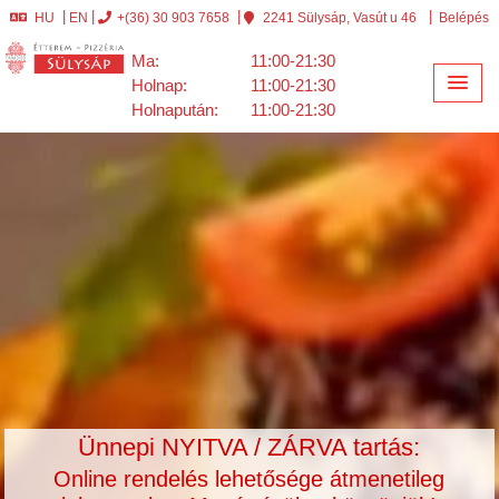
HU
EN
+(36) 30 903 7658
2241 Sülysáp, Vasút u 46
Belépés
Ma:
11:00-21:30
Holnap:
11:00-21:30
Holnapután:
11:00-21:30
Ünnepi NYITVA / ZÁRVA tartás:
Online rendelés lehetősége átmenetileg