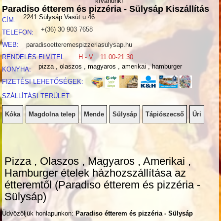
kívánunk!
Paradiso étterem és pizzéria - Sülysáp Kiszállítás
2241
Sülysáp
Vasút u 46
CÍM:
+(36) 30 903 7658
TELEFON:
WEB:
paradisoetteremespizzeriasulysap.hu
RENDELÉS ELVITEL:
H - V:
11:00-21:30
pizza , olaszos , magyaros , amerikai , hamburger
KONYHA:
FIZETÉSI LEHETŐSÉGEK:
SZÁLLÍTÁSI TERÜLET:
Kóka
Magdolna telep
Mende
Sülysáp
Tápiószecső
Úri
Pizza , Olaszos , Magyaros , Amerikai ,
Hamburger
ételek házhozszállítása az
étteremtől (Paradiso étterem és pizzéria -
Sülysáp)
Üdvözöljük honlapunkon:
Paradiso étterem és pizzéria - Sülysáp