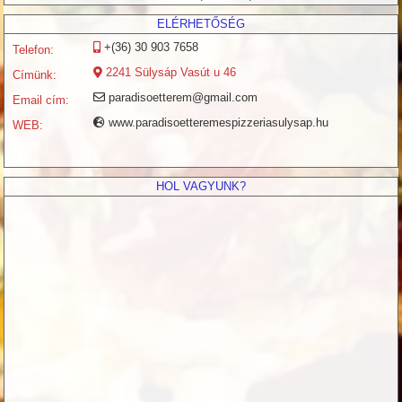
ELÉRHETŐSÉG
+(36) 30 903 7658
Telefon:
2241
Sülysáp
Vasút u 46
Címünk:
paradisoetterem@gmail.com
Email cím:
www.paradisoetteremespizzeriasulysap.hu
WEB:
HOL VAGYUNK?