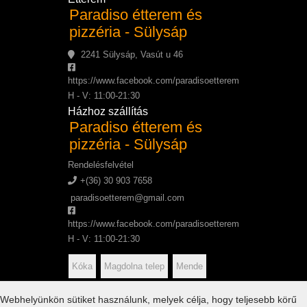
Paradiso étterem és
pizzéria - Sülysáp
2241 Sülysáp, Vasút u 46
https://www.facebook.com/paradisoetterem
H - V: 11:00-21:30
Házhoz szállítás
Paradiso étterem és
pizzéria - Sülysáp
Rendelésfelvétel
+(36) 30 903 7658
paradisoetterem@gmail.com
https://www.facebook.com/paradisoetterem
H - V: 11:00-21:30
Kóka
Magdolna telep
Mende
Sülysáp
Tápiószecső
Úri
Webhelyünkön sütiket használunk, melyek célja, hogy teljesebb körű