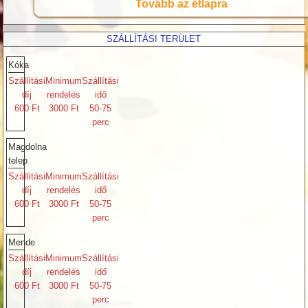
Tovább az étlapra
SZÁLLÍTÁSI TERÜLET
Kóka
Szállítási
Minimum
Szállítási
díj
rendelés
idő
600 Ft
3000 Ft
50-75
perc
Magdolna
telep
Szállítási
Minimum
Szállítási
díj
rendelés
idő
600 Ft
3000 Ft
50-75
perc
Mende
Szállítási
Minimum
Szállítási
díj
rendelés
idő
600 Ft
3000 Ft
50-75
perc