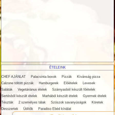
ÉTELEINK
CHEF AJÁNLAT
Palacsinta boxok
Pizzák
Kívánság pizza
Calzone töltött pizzák
Hamburgerek
Előételek
Levesek
Saláták
Vegetáriánus ételek
Szárnyasból készült főételek
Sertésből készült ételek
Marhából készült ételek
Gyermek ételek
Tészták
2 személyes tálak
Szószok savanyúságok
Köretek
Desszertek
Üdítők
Paradiso Ebéd kínálat