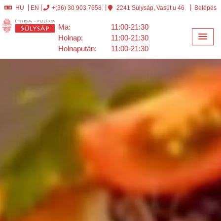
HU
EN
+(36) 30 903 7658
2241 Sülysáp, Vasút u 46
Belépés
Ma:
11:00-21:30
Holnap:
11:00-21:30
Holnapután:
11:00-21:30