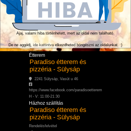
Ajaj, valami hiba történhetett, mert az oldal nem található.
De ne aggódj,
ide kattintva
elkezdheted böngészni az oldalunkat. :)
Étterem
Paradiso étterem és
pizzéria - Sülysáp
2241 Sülysáp, Vasút u 46
https://www.facebook.com/paradisoetterem
H - V: 11:00-21:30
Házhoz szállítás
Paradiso étterem és
pizzéria - Sülysáp
Rendelésfelvétel