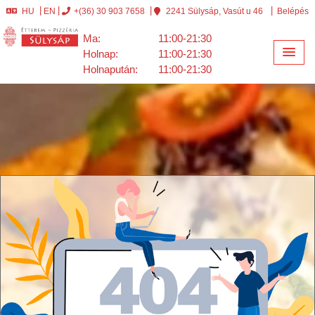
HU
EN
+(36) 30 903 7658
2241 Sülysáp, Vasút u 46
Belépés
Ma:
11:00-21:30
Holnap:
11:00-21:30
Holnapután:
11:00-21:30