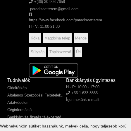
+(36) 30 903 7658
paradisoetterem@gmail.com
https://www.facebook.com/paradisoetterem
H - V: 11:00-21:30
Kóka
Magdolna telep
Mende
Sülysáp
Tápiószecső
Úri
Tudnivalók
Bankkártyás ügyintézés
H - P: 10:00 - 17:00
Oldaltérkép
+36 1 633 3563
Általános Szerződési Feltételek...
Írjon nekünk e-mailt
Adatvédelem
Céginformáció
Bankkártyás fizetés tájékoztató
SZÉP kártyás fizetés tájékoztató
Webhelyünkön sütiket használunk, melyek célja, hogy teljesebb körű