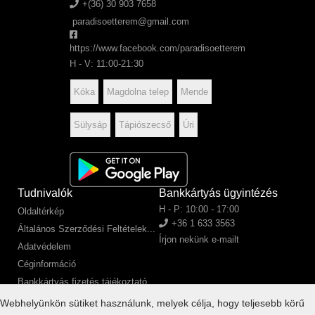
+(36) 30 903 7658
paradisoetterem@gmail.com
https://www.facebook.com/paradisoetterem
H - V: 11:00-21:30
Kóka
Magdolna telep
Mende
Sülysáp
Tápiószecső
Úri
Tudnivalók
Bankkártyás ügyintézés
H - P: 10:00 - 17:00
Oldaltérkép
+36 1 633 3563
Általános Szerződési Feltételek...
Írjon nekünk e-mailt
Adatvédelem
Céginformáció
Bankkártyás fizetés tájékoztató
SZÉP kártyás fizetés tájékoztató
Webhelyünkön sütiket használunk, melyek célja, hogy teljesebb körű