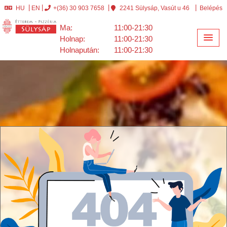
HU
EN
+(36) 30 903 7658
2241 Sülysáp, Vasút u 46
Belépés
Ma:
11:00-21:30
Holnap:
11:00-21:30
Holnapután:
11:00-21:30