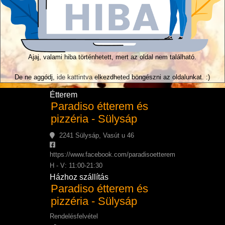
Ajaj, valami hiba történhetett, mert az oldal nem található.
De ne aggódj,
ide kattintva
elkezdheted böngészni az oldalunkat. :)
Étterem
Paradiso étterem és
pizzéria - Sülysáp
2241 Sülysáp, Vasút u 46
https://www.facebook.com/paradisoetterem
H - V: 11:00-21:30
Házhoz szállítás
Paradiso étterem és
pizzéria - Sülysáp
Rendelésfelvétel