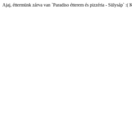
Ajaj, éttermünk zárva van `Paradiso étterem és pizzéria - Sülysáp` :( 